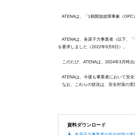
ATENAは、「
1
相開放故障事象（
OPC
ATENAは、各原子力事業者（
以下、「
を要求しました（
2022
年
9
月
8
日）。
このたび、
ATENA
は、2024年3月
ATENAは、今後も事業者において安
なお、これらの状況は、安全対策の実
資料ダウンロード
各原子力事業者の安全対策の実施