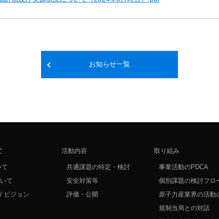
お知らせ一覧
て
活動内容
取り組み
いて
共通課題の特定・検討
事業活動のPDCA
ついて
安全対策等
個別課題の検討フロ
/ ビジョン
評価・公開
原子力産業界の活動
規制当局との対話