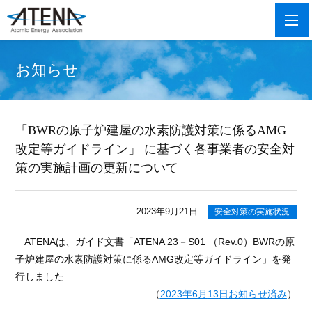
お知らせ
「BWRの原子炉建屋の水素防護対策に係るAMG
改定等ガイドライン」 に基づく各事業者の安全対
策の実施計画の更新について
2023年9月21日
安全対策の実施状況
ATENAは、ガイド文書「
ATENA 23
－
S01
（
Rev.0
）BWRの原
子炉建屋の水素防護対策に係るAMG改定等ガイドライン」を発
行しました
（
2023年
6
月
13
日お知らせ済み
）