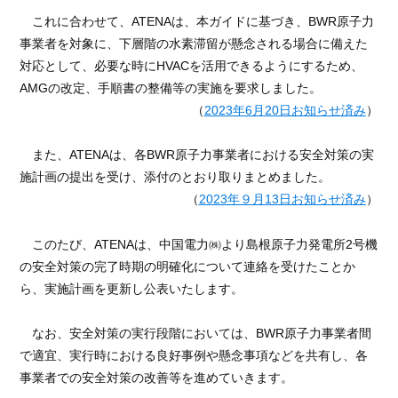
これに合わせて、
ATENA
は、本ガイドに基づき、
BWR
原子力
事業者を対象に、下層階の水素滞留が懸念される場合に備えた
対応として、必要な時に
HVAC
を活用できるようにするため、
AMG
の改定、手順書の整備等の実施を要求しました。
（
2023年
6
月
20
日お知らせ済み
）
また、
ATENA
は、各
BWR
原子力事業者における安全対策の実
施計画の提出を受け、添付のとおり取りまとめました。
（
2023年９月
13
日お知らせ済み
）
このたび、
ATENA
は、中国電力㈱より島根原子力発電所
2
号機
の安全対策の完了時期の明確化について連絡を受けたことか
ら、実施計画を更新し公表いたします。
なお、安全対策の実行段階においては、
BWR
原子力事業者間
で適宜、実行時における良好事例や懸念事項などを共有し、各
事業者での安全対策の改善等を進めていきます。