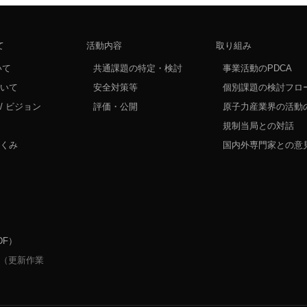
て
活動内容
取り組み
いて
共通課題の特定・検討
事業活動のPDCA
ついて
安全対策等
個別課題の検討フロ
/ ビジョン
評価・公開
原子力産業界の活動
規制当局との対話
しくみ
国内外専門家との意
DF）
（更新作業