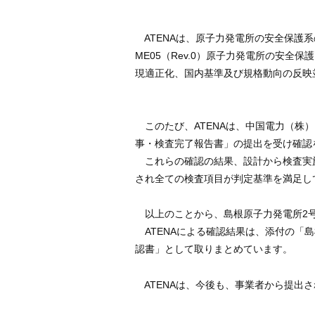
ATENAは、原子力発電所の安全保護系の
ME05（Rev.0）原子力発電所の安
現適正化、国内基準及び規格動向の反映並
このたび、ATENAは、中国電力（株
事・検査完了報告書」の提出を受け確認
これらの確認の結果、設計から検査実施
され全ての検査項目が判定基準を満足し
以上のことから、島根原子力発電所2号
ATENAによる確認結果は、添付の「
認書」として取りまとめています。
ATENAは、今後も、事業者から提出