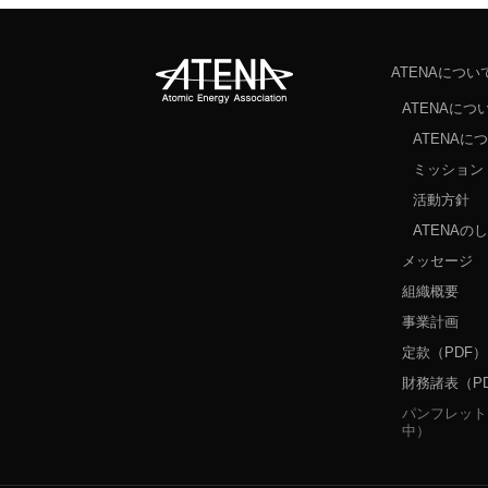
ATENAについ
ATENAにつ
ATENAに
ミッション 
活動方針
ATENAの
メッセージ
組織概要
事業計画
定款（PDF）
財務諸表（P
パンフレット
中）