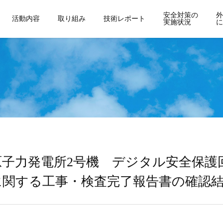
安全対策の
外
活動内容
取り組み
技術レポート
実施状況
に
原子力発電所2号機 デジタル安全保護
に関する工事・検査完了報告書の確認