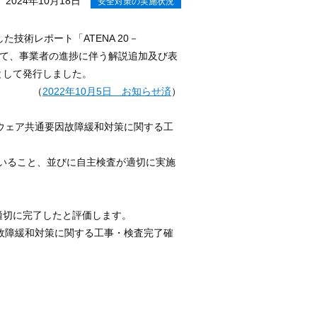
2024年10月18日
安全対策の実施状況
技術レポート「ATENA 20－
いて、事業者の進捗に伴う解説追加及び表
1）として発行しました。
（
2022
年
10
月
5
日 お知らせ済
）
ウェア共通要因故障緩和対策に関する工
いること、並びに自主検査が適切に実施
適切に完了したと評価します。
故障緩和対策に関する工事・検査完了確