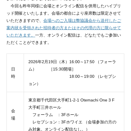
今回も昨年同様に会場とオンライン配信を併用したハイブリ
ッド開催といたします。会場の都合により座席数は限定させて
いただきますので、
会場へのご入場は弊協議会から送付したご
案内状を受領された招待者の方またはその代理の方に限らせて
いただきます。
一方、オンライン配信は、どなたでもご参加い
ただくことができます。
2026年
2
月
19
日（木）
16:00
～
17:50
（フォーラ
日
ム） ［15:30開場］
時
18:00～
19:00
（レセプシ
ョン）
東京都千代田区大手町
1-2-1 Otemachi One 3
F
大手町三井ホール
会
フォーラム ：3Fホール
場
レセプション：3Fホワイエ （会場参加の方の
み対象。オンライン配信なし。）