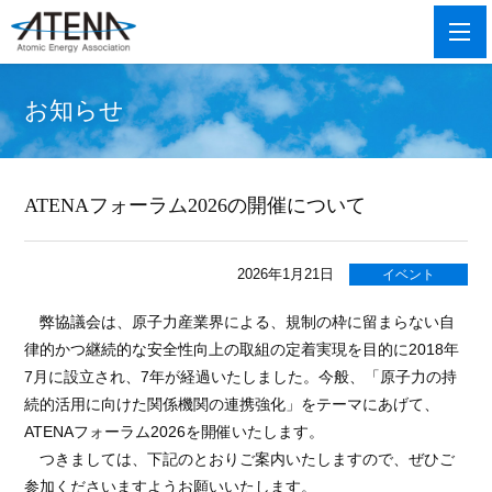
お知らせ
ATENAフォーラム2026の開催について
2026年1月21日
イベント
弊協議会は、原子力産業界による、規制の枠に留まらない自
律的かつ継続的な安全性向上の取組の定着実現を目的に
2018
年
7
月に設立され、7年が経過いたしました。今般、「原子力の持
続的活用に向けた関係機関の連携強化」をテーマにあげて、
ATENA
フォーラム
2026
を開催いたします。
つきましては、下記のとおりご案内いたしますので、ぜひご
参加くださいますようお願いいたします。