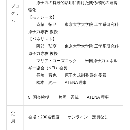
原子力の持続的活用に向けた関係機関の連携
プロ
強化
グラ
【モデレータ】
ム
斉藤 拓巳 東京大学大学院 工学系研究科
原子力専攻 教授
【パネリスト】
阿部 弘亨 東京大学大学院 工学系研究科
原子力専攻 教授
マリア・コーズニック 米国原子力エネル
ギー協会（NEI）会長
長﨑 晋也 原子力規制委員会 委員
松本 純一
ATENA
理事
5. 閉会挨拶 片岡 秀哉
ATENA
理事
定
会場：
200
名程度 オンライン：定員なし
員