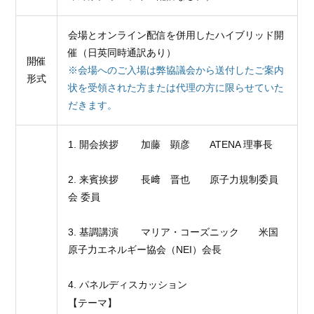
会場とオンライン配信を併用したハイブリッド開
催（日英同時通訳あり）
開催
※会場へのご入場は弊協議会から送付したご案内
形式
状を受領された方または代理の方に限らせていた
だきます。
1. 開会挨拶 加藤 顕彦
ATENA
理事長
2. 来賓挨拶 長﨑 晋也 原子力規制委員
会 委員
3. 基調講演 マリア・コーズニック 米国
原子力エネルギー協会（NEI）会長
4. パネルディスカッション
【テーマ】